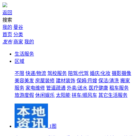
返回
搜索
我的
曼谷
首页
分类
发布
商家
我的
生活服务
区域
不限
快递/物流
驾校服务
陪驾/代驾
婚庆/化妆
摄影摄像
美容美发
房屋装修
建材装饰
保姆/月嫂
保洁/清洗
搬家
服务
家电维修
管道疏通
外卖/送水
医疗健康
租车服务
旅游度假
休闲娱乐
太阳能
拼车/顺风车
其它生活服务
1图