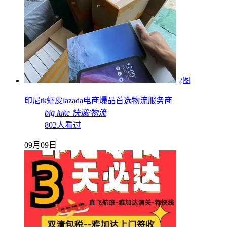
2图
印尼tk虾皮lazada电商爆品首选物流服务商
big luke
快递/物流
802人看过
09月09日