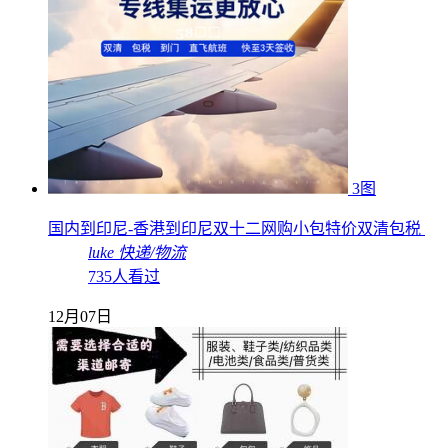
3图
国内到印尼-香港到印尼双十二网购小包特价双清包税
luke
快递/物流
735人看过
12月07日