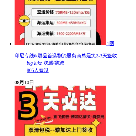
1图
印尼专线tk爆品首选物流服务商总是笑2-3天签收
big luke
快递/物流
805人看过
08月10日