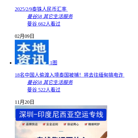
2025/2/9泰铢人民币汇率
曼谷58
其它生活服务
曼谷
662人看过
02月09日
1图
18名中国人偷渡入境泰国被捕！将去往缅甸搞电诈
曼谷58
其它生活服务
曼谷
522人看过
11月20日