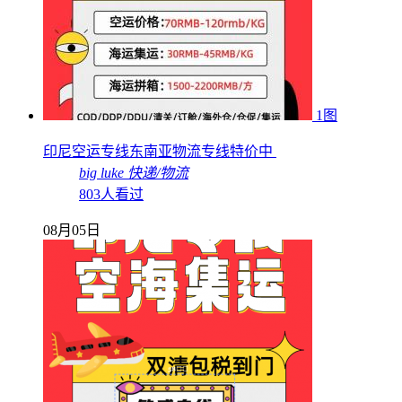
1图
印尼空运专线东南亚物流专线特价中
big luke
快递/物流
803人看过
08月05日