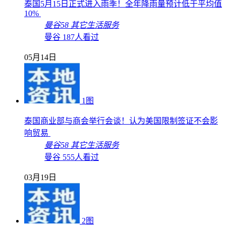
泰国5月15日正式进入雨季！全年降雨量预计低于平均值
10%
曼谷58
其它生活服务
曼谷
187人看过
05月14日
1图
泰国商业部与商会举行会谈！认为美国限制签证不会影
响贸易
曼谷58
其它生活服务
曼谷
555人看过
03月19日
2图