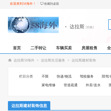
欢迎来到58海外！
收藏到桌面
·
达拉斯
[切换]
首页
二手转让
车辆买卖
房屋租售
全
店铺
>
>
达拉斯58海外
达拉斯生活服务
达拉斯建材装饰
栏目分类
不限
快递/物流
驾校服务
陪驾/
家电维修
管道疏通
外卖/送水
达拉斯建材装饰信息