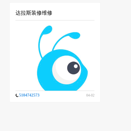
达拉斯装修维修
5104742573
04-02