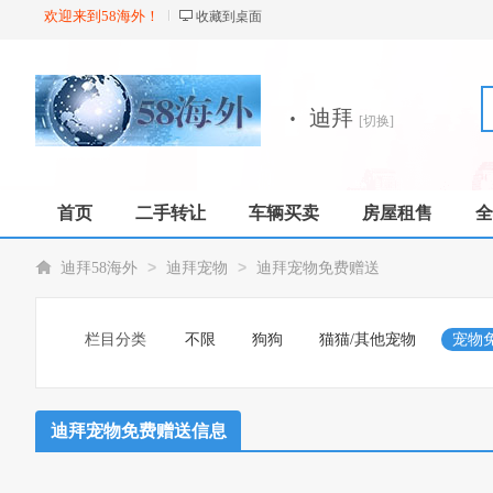
欢迎来到58海外！
收藏到桌面
·
迪拜
[切换]
首页
二手转让
车辆买卖
房屋租售
全
店铺
>
>
迪拜58海外
迪拜宠物
迪拜宠物免费赠送
栏目分类
不限
狗狗
猫猫/其他宠物
宠物
迪拜宠物免费赠送信息