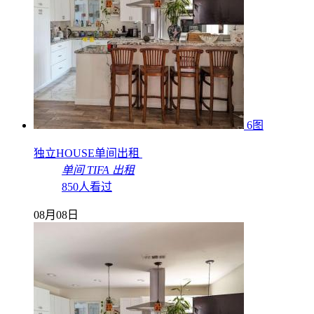
6图
独立HOUSE单间出租
单间
TIFA
出租
850人看过
08月08日