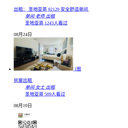
出租： 圣地亚哥 92129 安全舒适单间
单间
老师
出租
圣地亚哥
1243人看过
08月24日
1图
房屋出租
单间
女士
出租
圣地亚哥
509人看过
08月19日