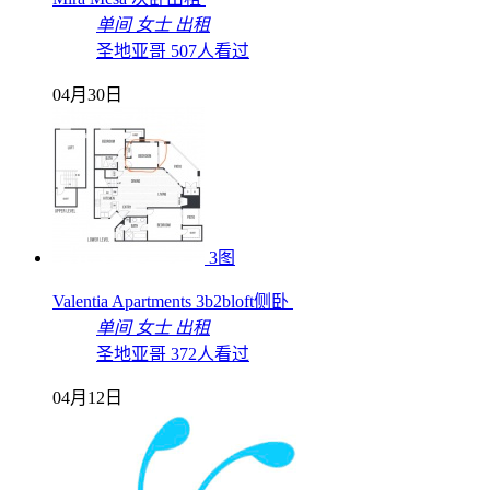
单间
女士
出租
圣地亚哥
507人看过
04月30日
3图
Valentia Apartments 3b2bloft侧卧
单间
女士
出租
圣地亚哥
372人看过
04月12日