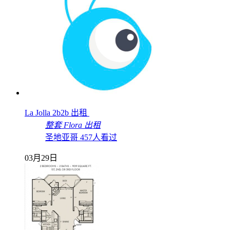
La Jolla 2b2b 出租
整套
Flora
出租
圣地亚哥
457人看过
03月29日