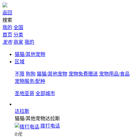
返回
搜索
我的
全国
首页
分类
发布
商家
我的
猫猫/其他宠物
区域
不限
狗狗
猫猫/其他宠物
宠物免费赠送
宠物用品/食品
宠物服务/配种
圣地亚哥
全部城市
达拉斯
猫猫/其他宠物
达拉斯
拨打电话
0元