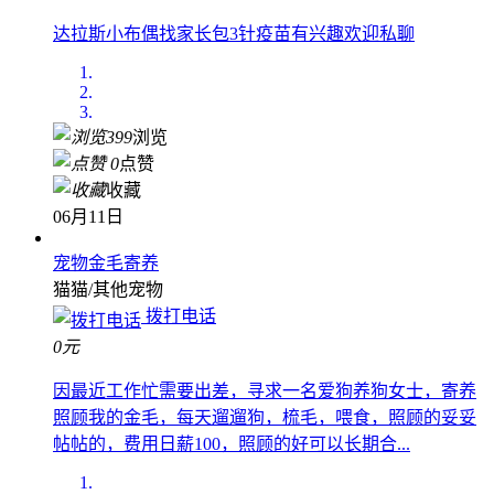
达拉斯小布偶找家长包3针疫苗有兴趣欢迎私聊
399
浏览
0
点赞
收藏
06月11日
宠物金毛寄养
猫猫/其他宠物
拨打电话
0元
因最近工作忙需要出差，寻求一名爱狗养狗女士，寄养
照顾我的金毛，每天遛遛狗，梳毛，喂食，照顾的妥妥
帖帖的，费用日薪100，照顾的好可以长期合...