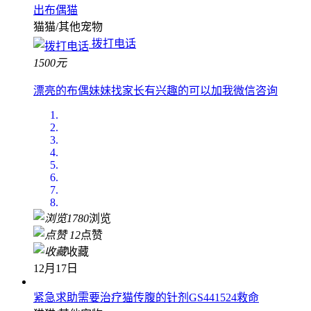
出布偶猫
猫猫/其他宠物
拨打电话
1500元
漂亮的布偶妹妹找家长有兴趣的可以加我微信咨询
1780
浏览
12
点赞
收藏
12月17日
紧急求助需要治疗猫传腹的针剂GS441524救命