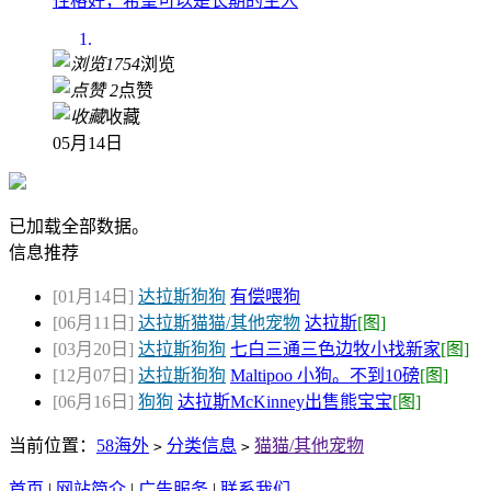
性格好，希望可以是长期的主人
1754
浏览
2
点赞
收藏
05月14日
已加载全部数据。
信息推荐
[01月14日]
达拉斯狗狗
有偿喂狗
[06月11日]
达拉斯猫猫/其他宠物
达拉斯
[图]
[03月20日]
达拉斯狗狗
七白三通三色边牧小找新家
[图]
[12月07日]
达拉斯狗狗
Maltipoo 小狗。不到10磅
[图]
[06月16日]
狗狗
达拉斯McKinney出售熊宝宝
[图]
当前位置：
58海外
分类信息
猫猫/其他宠物
>
>