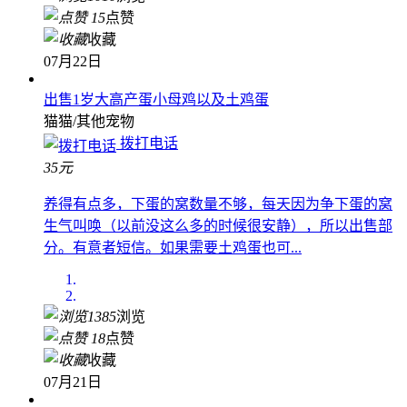
1010
浏览
15
点赞
收藏
07月22日
出售1岁大高产蛋小母鸡以及土鸡蛋
猫猫/其他宠物
拨打电话
35元
养得有点多，下蛋的窝数量不够，每天因为争下蛋的窝
生气叫唤（以前没这么多的时候很安静），所以出售部
分。有意者短信。如果需要土鸡蛋也可...
1385
浏览
18
点赞
收藏
07月21日