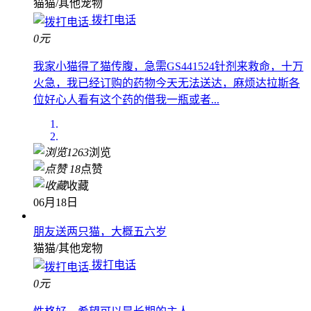
猫猫/其他宠物
拨打电话
0元
我家小猫得了猫传腹，急需GS441524针剂来救命，十万
火急，我已经订购的药物今天无法送达，麻烦达拉斯各
位好心人看有这个药的借我一瓶或者...
1263
浏览
18
点赞
收藏
06月18日
朋友送两只猫，大概五六岁
猫猫/其他宠物
拨打电话
0元