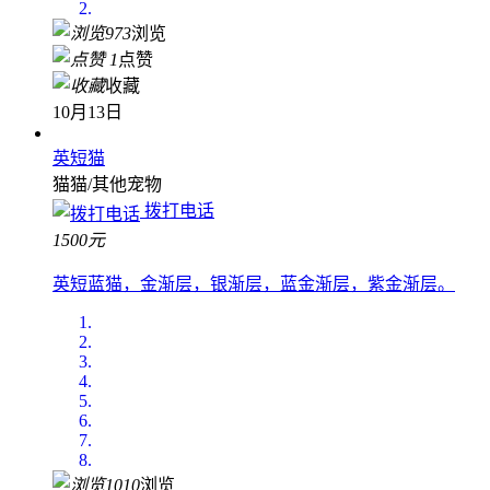
973
浏览
1
点赞
收藏
10月13日
英短猫
猫猫/其他宠物
拨打电话
1500元
英短蓝猫，金渐层，银渐层，蓝金渐层，紫金渐层。