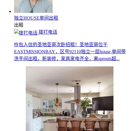
独立HOUSE单间出租
出租
拨打电话
拎包入住的圣地亚哥次卧招租！圣地亚哥位于
EASTMISSIONBAY，区号92110独立一层house,单间带
洗手间出租，新装修，家具家电齐全，离sprouts超...