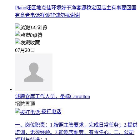
Plano旺区地点佳环境好干净客源稳定因店主有事要回国
有意者电话祥谈非诚勿扰谢谢
142
浏览
0
点赞
收藏
07月20日
诚聘仓库工作人员，坐标Carrollton
招聘
置顶
拨打电话
一、岗位职责：1.按照主管要求，完成日常任务；2.提供
培训，无须经验。3.能吃苦耐劳，有责任心。二、公司
福利与待遇：1.