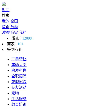
返回
搜索
我的
全国
首页
分类
发布
商家
我的
发布 :
12088
商家 :
101
签到有礼
二手转让
车辆买卖
房屋租售
全职招聘
兼职招聘
交友活动
宠物
生活服务
教育培训