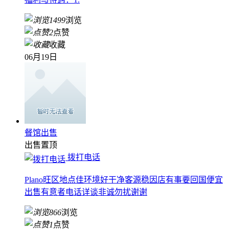
1499
浏览
2
点赞
收藏
06月19日
餐馆出售
出售
置顶
拨打电话
Plano旺区地点佳环境好干净客源稳因店有事要回国便宜
出售有意者电话详谈非诚勿扰谢谢
866
浏览
1
点赞