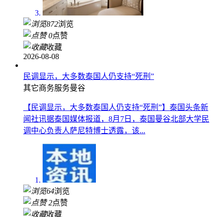
872
浏览
0
点赞
收藏
2026-08-08
民调显示，大多数泰国人仍支持“死刑”
其它商务服务
曼谷
【民调显示，大多数泰国人仍支持“死刑”】泰国头条新
闻社讯据泰国媒体报道，8月7日，泰国曼谷北部大学民
调中心负责人萨尼特博士透露，该...
64
浏览
2
点赞
收藏