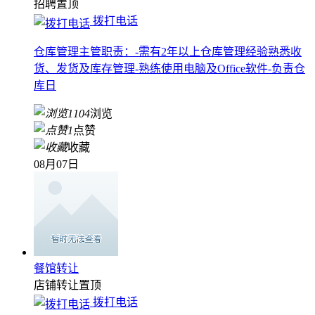
招聘
置顶
拨打电话
仓库管理主管职责：-需有2年以上仓库管理经验熟悉收
货、发货及库存管理-熟练使用电脑及Office软件-负责仓
库日
1104
浏览
1
点赞
收藏
08月07日
餐馆转让
店铺转让
置顶
拨打电话