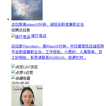
达拉斯离plano10分钟，诚招全职或兼职企台
招聘
达拉斯
拨打电话
达拉斯Thecolony，离Plano10分钟，中日餐堂吃店诚招熟
手全职或兼职企台，工作轻松，小费好，人事简单，员
工好相处，有意请联系65208210，如遇忙时...
1267
浏览
0
点赞
收藏
2026-08-08