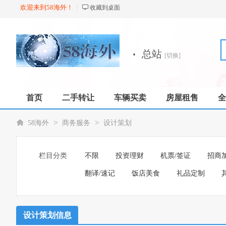
欢迎来到58海外！
收藏到桌面
·
总站
[切换]
首页
二手转让
车辆买卖
房屋租售
全
店铺
>
>
58海外
商务服务
设计策划
栏目分类
不限
投资理财
机票/签证
招商
翻译/速记
饭店美食
礼品定制
设计策划信息