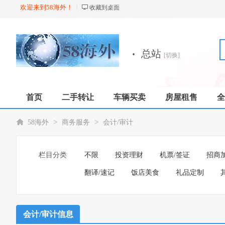
欢迎来到58海外！
收藏到桌面
·
总站
[切换]
首页
二手转让
车辆买卖
房屋租售
全
店铺
>
>
58海外
商务服务
会计/审计
栏目分类
不限
投资理财
机票/签证
招商
翻译/速记
饭店美食
礼品定制
会计/审计信息