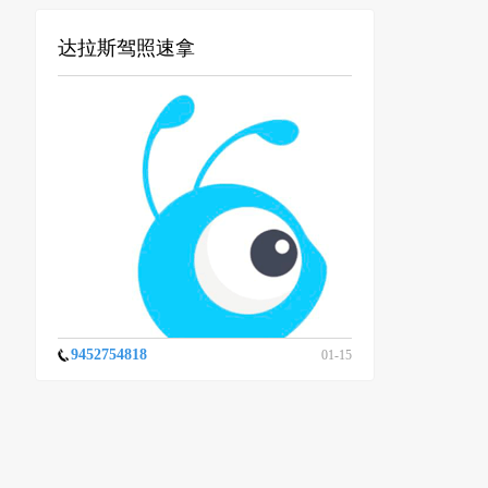
达拉斯驾照速拿
9452754818
01-15