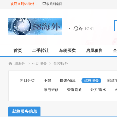
欢迎来到58海外！
收藏到桌面
·
总站
[切换]
首页
二手转让
车辆买卖
房屋租售
全
店铺
>
>
58海外
生活服务
驾校服务
栏目分类
不限
快递/物流
驾校服务
陪驾/
家电维修
管道疏通
外卖/送水
驾校服务信息