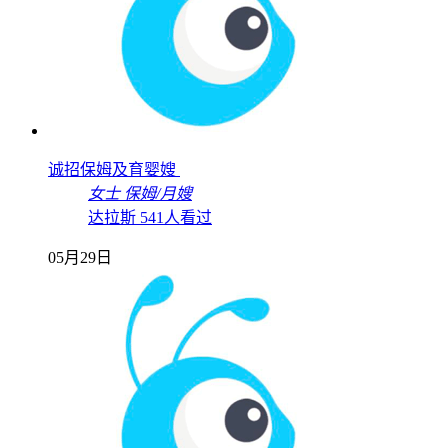
诚招保姆及育婴嫂
女士
保姆/月嫂
达拉斯
541人看过
05月29日