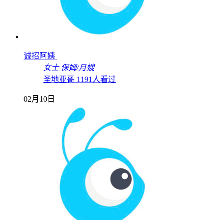
诚招阿姨
女士
保姆/月嫂
圣地亚哥
1191人看过
02月10日