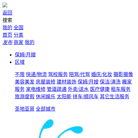
返回
搜索
我的
全国
首页
分类
发布
商家
我的
保姆/月嫂
区域
不限
快递/物流
驾校服务
陪驾/代驾
婚庆/化妆
摄影摄像
美容美发
房屋装修
建材装饰
保姆/月嫂
保洁/清洗
搬家
服务
家电维修
管道疏通
外卖/送水
医疗健康
租车服务
旅游度假
休闲娱乐
太阳能
拼车/顺风车
其它生活服务
圣地亚哥
全部城市