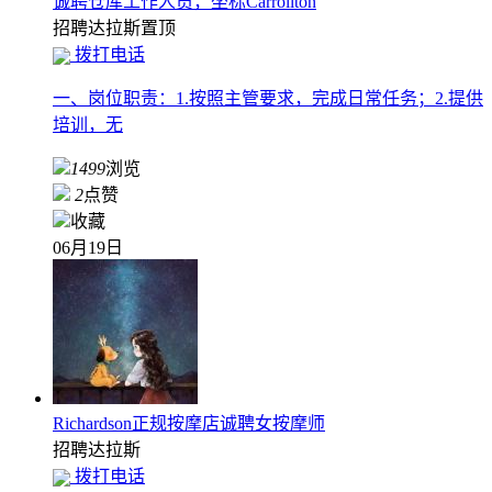
诚聘仓库工作人员，坐标Carrollton
招聘
达拉斯
置顶
拨打电话
一、岗位职责：1.按照主管要求，完成日常任务；2.提供
培训，无
1499
浏览
2
点赞
收藏
06月19日
Richardson正规按摩店诚聘女按摩师
招聘
达拉斯
拨打电话