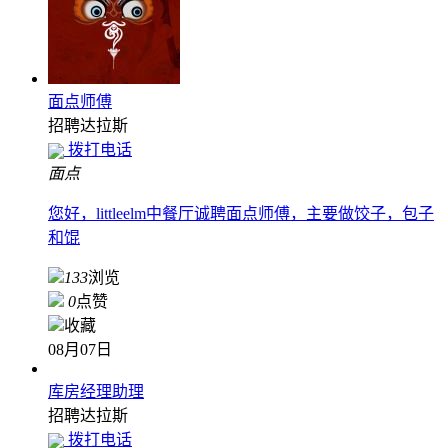
面点师傅
招聘
达拉斯
拨打电话
面点
您好，littleelm中餐厅诚聘面点师傅，主要做饺子，包子
和馄
133
浏览
0
点赞
收藏
08月07日
库房经理助理
招聘
达拉斯
拨打电话