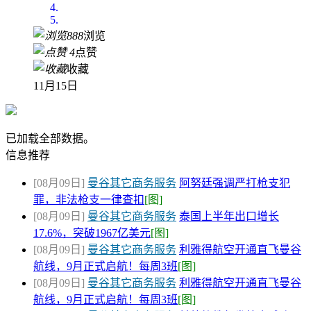
888
浏览
4
点赞
收藏
11月15日
已加载全部数据。
信息推荐
[08月09日]
曼谷其它商务服务
阿努廷强调严打枪支犯
罪，非法枪支一律查扣
[图]
[08月09日]
曼谷其它商务服务
泰国上半年出口增长
17.6%，突破1967亿美元
[图]
[08月09日]
曼谷其它商务服务
利雅得航空开通直飞曼谷
航线，9月正式启航！每周3班
[图]
[08月09日]
曼谷其它商务服务
利雅得航空开通直飞曼谷
航线，9月正式启航！每周3班
[图]