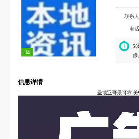
联系
电
5
1图
假
信息详情
圣地亚哥最可靠 美