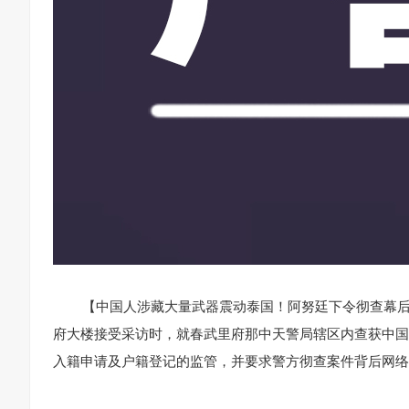
【中国人涉藏大量武器震动泰国！阿努廷下令彻查幕后
府大楼接受采访时，就春武里府那中天警局辖区内查获中国
入籍申请及户籍登记的监管，并要求警方彻查案件背后网络