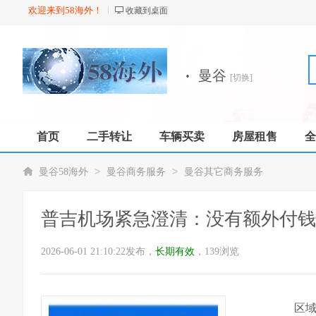
欢迎来到58海外！
收藏到桌面
·
曼谷
[切换]
首页
二手转让
车辆买卖
房屋租售
全
店铺
>
>
曼谷58海外
曼谷商务服务
曼谷其它商务服务
普吉机场紧急澄清：没有额外付钱
2026-06-01 21:10:22发布，
长期有效
，139浏览
区