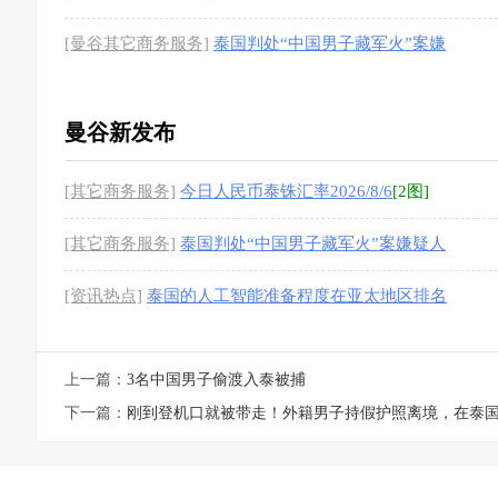
疑人44年24个月监禁
[1图]
[曼谷其它商务服务]
泰国判处“中国男子藏军火”案嫌
疑人44年24个月监禁
[1图]
曼谷新发布
[其它商务服务]
今日人民币泰铢汇率2026/8/6
[2图]
[其它商务服务]
泰国判处“中国男子藏军火”案嫌疑人
44年24个月监禁
[1图]
[资讯热点]
泰国的人工智能准备程度在亚太地区排名
第九
上一篇：
3名中国男子偷渡入泰被捕
下一篇：
刚到登机口就被带走！外籍男子持假护照离境，在泰