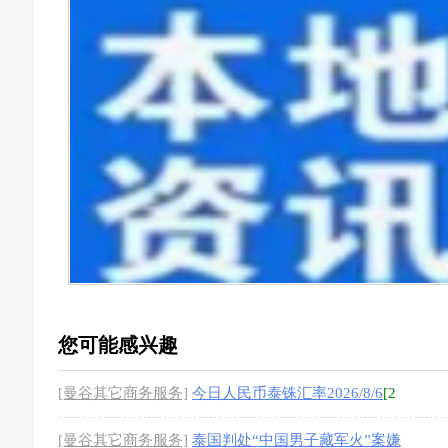
您可能感兴趣
[曼谷其它商务服务]
今日人民币泰铢汇率2026/8/6
[2
图]
[曼谷其它商务服务]
泰国判处“中国男子藏军火”案嫌