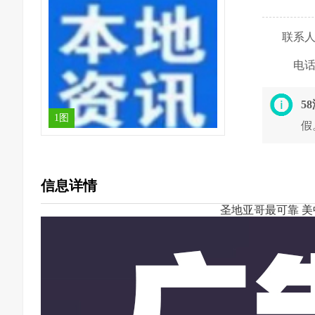
联系
电
5
1图
假
信息详情
圣地亚哥最可靠 美