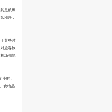
尤其是航班
排队秩序，
由于某些时
为对旅客旅
际机场都能
几个小时；
少、食物品