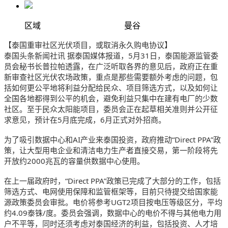
区域
曼谷
【泰国重审社区光伏项目，或取消永久购电协议】
泰国头条新闻社讯 据泰国媒体报道，5月31日，泰国能源监管委
员会秘书长普拉帕透露，在广泛听取各界的意见后，政府正在重
新审查社区光伏农场政策，重点是那些需要额外考虑的问题，包
括如何更公平地将利益分配给民众、项目筛选方式，以及如何让
全国各地都得到公平的机会，避免利益只集中在建有电厂的少数
社区。至于民众太阳能项目，委员会正在起草相关准则并公开征
求意见，预计在5月底完成，6月正式对外招商。
为了吸引数据中心和AI产业来泰国投资，政府推动“Direct PPA”政
策，让大型用电企业和清洁电力生产者直接交易，第一阶段将先
开放约2000兆瓦的容量供数据中心使用。
在上一届政府时，“Direct PPA”政策已完成了大部分的工作，包括
筛选方式、电网使用保障和监管框架等，目前只待提交给国家能
源政策委员会审批。电价将参考UGT2项目按电压等级区分，平均
约4.09泰铢/度。委员会强调，数据中心的电价不得与其他电力用
户不平等，同时还须考虑对泰国经济的利益，包括投资、人才培