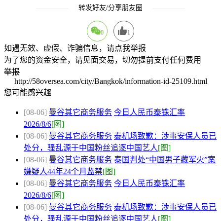
转发好友/分享朋友圈
0
1
如遇无效、虚假、诈骗信息，请点我举报
为了您的资金安全，请见面交易，切勿提前支付任何费用
举报
http://58oversea.com/city/Bangkok/information-id-25109.html
您可能感兴趣
[08-06]
曼谷其它商务服务
今日人民币泰铢汇率
2026/8/6
[图]
[08-06]
曼谷其它商务服务
泰机场致歉：涉事安保人员已
处分，骚乱源于中国粉丝追逐中国艺人
[图]
[08-06]
曼谷其它商务服务
泰国判处“中国男子藏军火”案
嫌疑人44年24个月监禁
[图]
[08-06]
曼谷其它商务服务
今日人民币泰铢汇率
2026/8/6
[图]
[08-06]
曼谷其它商务服务
泰机场致歉：涉事安保人员已
处分，骚乱源于中国粉丝追逐中国艺人
[图]