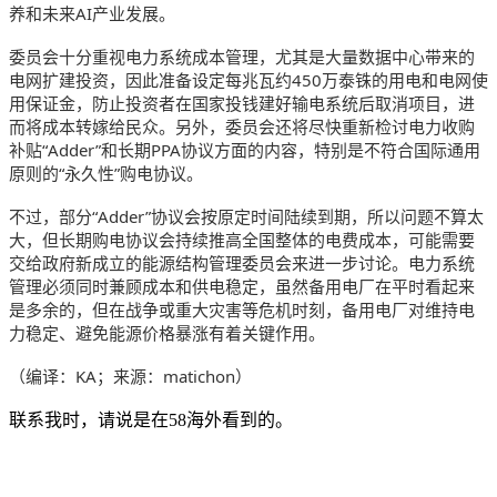
养和未来AI产业发展。
委员会十分重视电力系统成本管理，尤其是大量数据中心带来的
电网扩建投资，因此准备设定每兆瓦约450万泰铢的用电和电网使
用保证金，防止投资者在国家投钱建好输电系统后取消项目，进
而将成本转嫁给民众。另外，委员会还将尽快重新检讨电力收购
补贴“Adder”和长期PPA协议方面的内容，特别是不符合国际通用
原则的“永久性”购电协议。
不过，部分“Adder”协议会按原定时间陆续到期，所以问题不算太
大，但长期购电协议会持续推高全国整体的电费成本，可能需要
交给政府新成立的能源结构管理委员会来进一步讨论。电力系统
管理必须同时兼顾成本和供电稳定，虽然备用电厂在平时看起来
是多余的，但在战争或重大灾害等危机时刻，备用电厂对维持电
力稳定、避免能源价格暴涨有着关键作用。
（编译：KA；来源：matichon）
联系我时，请说是在58海外看到的。