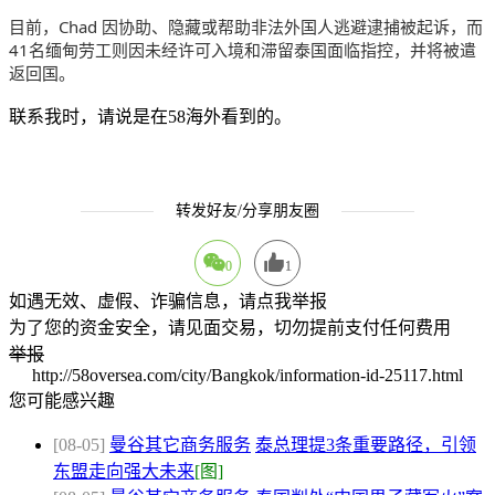
目前，Chad 因协助、隐藏或帮助非法外国人逃避逮捕被起诉，而
41名缅甸劳工则因未经许可入境和滞留泰国面临指控，并将被遣
返回国。
联系我时，请说是在58海外看到的。
转发好友/分享朋友圈
0
1
如遇无效、虚假、诈骗信息，请点我举报
为了您的资金安全，请见面交易，切勿提前支付任何费用
举报
http://58oversea.com/city/Bangkok/information-id-25117.html
您可能感兴趣
[08-05]
曼谷其它商务服务
泰总理提3条重要路径，引领
东盟走向强大未来
[图]