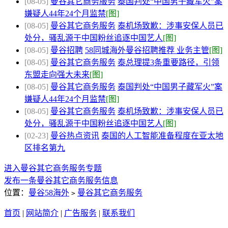
[08-05]
曼谷其它商务服务
泰国判处“中国男子藏军火”案
嫌疑人44年24个月监禁
[图]
[08-05]
曼谷其它商务服务
泰机场致歉：涉事安保人员已
处分，骚乱源于中国粉丝追逐中国艺人
[图]
[08-05]
曼谷招聘
58同城海外曼谷招聘推荐 业务主管
[图]
[08-05]
曼谷其它商务服务
泰总理提3条重要路径，引领
东盟走向强大未来
[图]
[08-05]
曼谷其它商务服务
泰国判处“中国男子藏军火”案
嫌疑人44年24个月监禁
[图]
[08-05]
曼谷其它商务服务
泰机场致歉：涉事安保人员已
处分，骚乱源于中国粉丝追逐中国艺人
[图]
[02-23]
曼谷热点资讯
泰国的人工智能准备程度在亚太地
区排名第九
进入曼谷其它商务服务专题
发布一条曼谷其它商务服务信息
位置：
曼谷58海外
曼谷其它商务服务
>
首页
|
网站简介
|
广告服务
|
联系我们