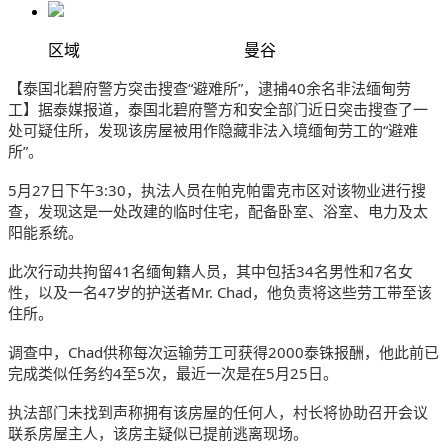
区域
曼谷
【泰国北碧府警方突击搜查“避难所”，逮捕40余名非法缅甸劳
工】据泰媒报道，泰国北碧府警方和安全部门近日突击搜查了一
处可疑住所，发现该房屋被用作隐藏非法入境缅甸劳工的“避难
所”。
5月27日下午3:30，执法人员在帕克帕雷克市区对该物业进行搜
查，发现这是一处改建的临时住宅，配备卧室、浴室、电力及太
阳能系统。
此次行动共拘留41名缅甸籍人员，其中包括34名男性和7名女
性，以及一名47岁的护送者Mr. Chad，他负责将这些劳工带至该
住所。
调查中，Chad供称每次运输劳工可获得2000泰铢报酬，他此前已
完成类似任务约4至5次，最近一次是在5月25日。
执法部门未找到声称拥有该房屋的任何人，村长将协助召开会议
联系房屋主人，该房主疑似已提前逃离现场。