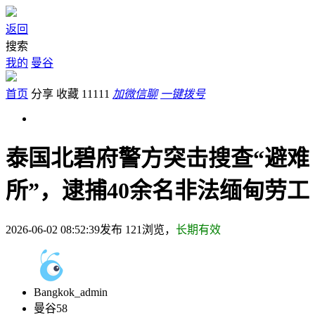
返回
搜索
我的
曼谷
首页
分享
收藏
11111
加微信聊
一键拨号
泰国北碧府警方突击搜查“避难
所”，逮捕40余名非法缅甸劳工
2026-06-02 08:52:39发布
121
浏览，
长期有效
Bangkok_admin
曼谷58