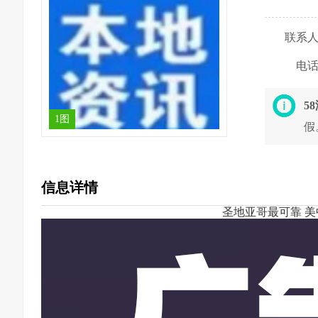
联系
电
5
1图
假
信息详情
圣地亚哥最可靠 美