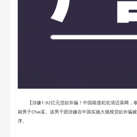
【涉嫌1.92亿元贷款诈骗！中国籍逃犯在清迈落网，
籍男子Chai某。该男子因涉嫌在中国实施大规模贷款诈
序。