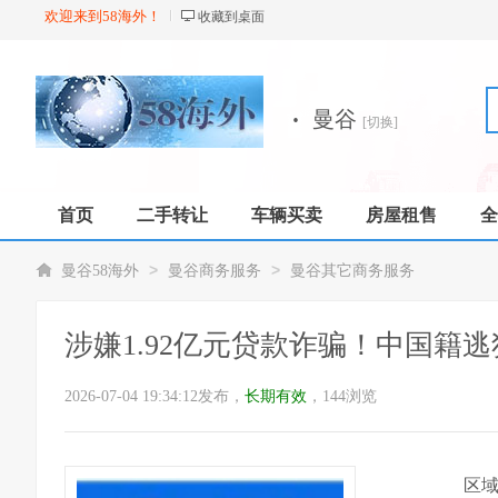
欢迎来到58海外！
收藏到桌面
·
曼谷
[切换]
首页
二手转让
车辆买卖
房屋租售
全
店铺
>
>
曼谷58海外
曼谷商务服务
曼谷其它商务服务
涉嫌1.92亿元贷款诈骗！中国籍
2026-07-04 19:34:12发布，
长期有效
，144浏览
区