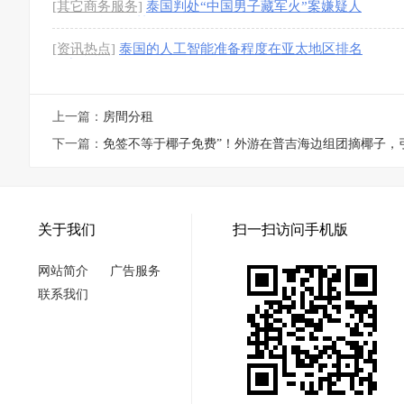
[其它商务服务]
泰国判处“中国男子藏军火”案嫌疑人
44年24个月监禁
[1图]
[资讯热点]
泰国的人工智能准备程度在亚太地区排名
第九
上一篇：
房間分租
下一篇：
免签不等于椰子免费”！外游在普吉海边组团摘椰子，
关于我们
扫一扫访问手机版
网站简介
广告服务
联系我们