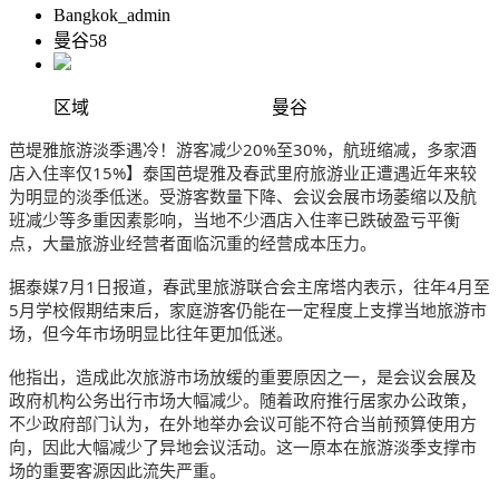
Bangkok_admin
曼谷58
区域
曼谷
芭堤雅旅游淡季遇冷！游客减少20%至30%，航班缩减，多家酒
店入住率仅15%】泰国芭堤雅及春武里府旅游业正遭遇近年来较
为明显的淡季低迷。受游客数量下降、会议会展市场萎缩以及航
班减少等多重因素影响，当地不少酒店入住率已跌破盈亏平衡
点，大量旅游业经营者面临沉重的经营成本压力。
据泰媒7月1日报道，春武里旅游联合会主席塔内表示，往年4月至
5月学校假期结束后，家庭游客仍能在一定程度上支撑当地旅游市
场，但今年市场明显比往年更加低迷。
他指出，造成此次旅游市场放缓的重要原因之一，是会议会展及
政府机构公务出行市场大幅减少。随着政府推行居家办公政策，
不少政府部门认为，在外地举办会议可能不符合当前预算使用方
向，因此大幅减少了异地会议活动。这一原本在旅游淡季支撑市
场的重要客源因此流失严重。