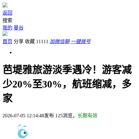
返回
搜索
我的
曼谷
首页
分享
收藏
11111
加微信聊
一键拨号
​芭堤雅旅游淡季遇冷！游客减
少20%至30%，航班缩减，多
家
2026-07-05 12:14:48发布
125
浏览，
长期有效