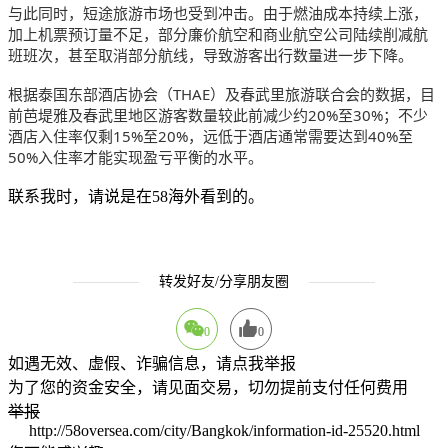
与此同时，短途旅游市场也受到冲击。由于燃油成本持续上涨，
加上机票预订量不足，部分廉价航空和商业航空公司陆续削减航
班班次，甚至取消部分航线，导致游客出行数量进一步下降。
根据泰国东部酒店协会（THAE）及春武里旅游联合会的数据，目
前芭堤雅及春武里地区游客数量较此前减少约20%至30%；不少
酒店入住率仅剩15%至20%，远低于酒店通常需要达到40%至
50%入住率才能实现盈亏平衡的水平。
联系我时，请说是在58海外看到的。
转发好友/分享朋友圈
0
0
如遇无效、虚假、诈骗信息，请点我举报
为了您的资金安全，请见面交易，切勿提前支付任何费用
举报
http://58oversea.com/city/Bangkok/information-id-25520.html