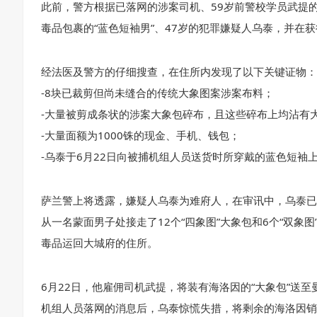
此前，警方根据已落网的涉案司机、59岁前警校学员武提
毒品包裹的“蓝色短袖男”、47岁的犯罪嫌疑人乌泰，并在
经法医及警方的仔细搜查，在住所内发现了以下关键证物：
-8块已裁剪但尚未缝合的传统大象图案涉案布料；
-大量被剪成条状的涉案大象包碎布，且这些碎布上均沾有
-大量面额为1000铢的现金、手机、钱包；
-乌泰于6月22日向被捕机组人员送货时所穿戴的蓝色短袖
萨兰警上将透露，嫌疑人乌泰为难府人，在审讯中，乌泰已对犯
从一名蒙面男子处接走了12个“四象图”大象包和6个“双象
毒品运回大城府的住所。
6月22日，他雇佣司机武提，将装有海洛因的“大象包”送至
机组人员落网的消息后，乌泰惊慌失措，将剩余的海洛因销