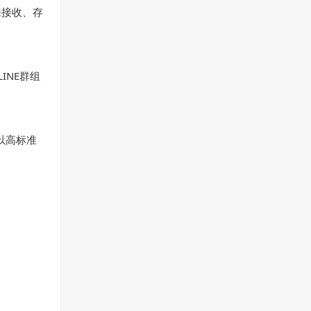
来接收、存
INE群组
以高标准