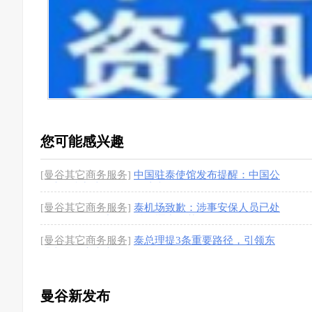
您可能感兴趣
[曼谷其它商务服务]
中国驻泰使馆发布提醒：中国公
民来泰参加文体活动需注意
[1图]
[曼谷其它商务服务]
泰机场致歉：涉事安保人员已处
分，骚乱源于中国粉丝追逐中国艺人
[1图]
[曼谷其它商务服务]
泰总理提3条重要路径，引领东
盟走向强大未来
[1图]
曼谷新发布