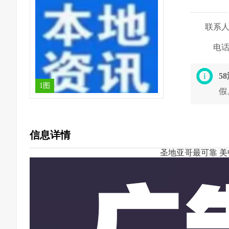
联系
电
5
1图
假
信息详情
圣地亚哥最可靠 美