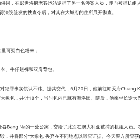
的供词，在彭世洛府老客运站逮捕了另一名涉案人员，即向被捕机组
获得法院签发的搜查令后，对其在大城府的住所展开彻查。
大量可疑白色粉末；
上衣、牛仔短裤和双肩背包。
罪事实供认不讳。据其交代，6月20日，他前往帕夭府Chiang K
图”大象包，共计18个，当时包内已藏有海洛因。随后，他乘坐长途大
曼谷Bang Na的一处公寓，交给了此次在澳大利亚被捕的机组人员。
毁，并将部分“大象包”丢弃在不同地点以毁灭证据。今天警方所查获