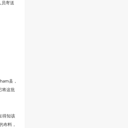
人员寄送
ham县，
巴将这批
在得知该
的布料，