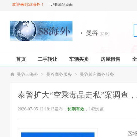
欢迎来到58海外！
收藏到桌面
·
曼谷
[切换]
首页
二手转让
车辆买卖
房屋租售
全
店铺
>
>
曼谷58海外
曼谷商务服务
曼谷其它商务服务
泰警扩大“空乘毒品走私”案调查
2026-07-05 12:18:13发布，
长期有效
，142浏览
区