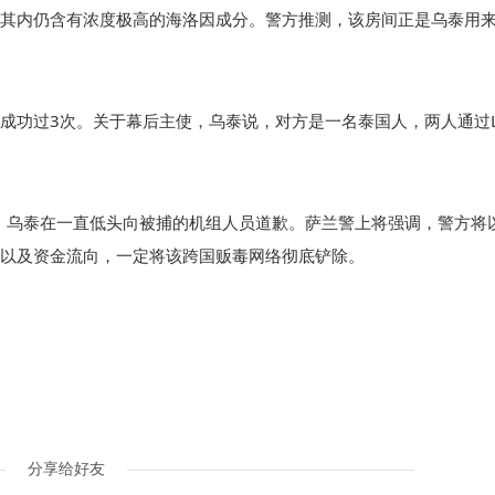
其内仍含有浓度极高的海洛因成分。警方推测，该房间正是乌泰用
成功过3次。关于幕后主使，乌泰说，对方是一名泰国人，两人通过L
者，乌泰在一直低头向被捕的机组人员道歉。萨兰警上将强调，警方将
以及资金流向，一定将该跨国贩毒网络彻底铲除。
分享给好友