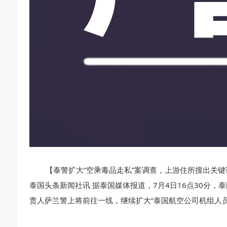
【泰警扩大“空乘毒品走私”案调查，上游住所搜出关键
泰国头条新闻社讯 据泰国媒体报道，7月4日16点30分
责人萨兰警上将前往一线，继续扩大“泰国航空公司机组人