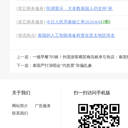
[其它商务服务]
民调显示，大多数泰国人仍支持“死
刑”
[1图]
[其它商务服务]
今日人民币泰铢汇率2026/8/6
[2图]
[资讯热点]
泰国的人工智能准备程度在亚太地区排名
第九
上一篇：
一顿早餐705铢！外国游客晒苏梅岛账单引热议：泰国
下一篇：
泰国严打演唱会“代抢票”诈骗乱象
关于我们
扫一扫访问手机版
网站简介
广告服务
联系我们