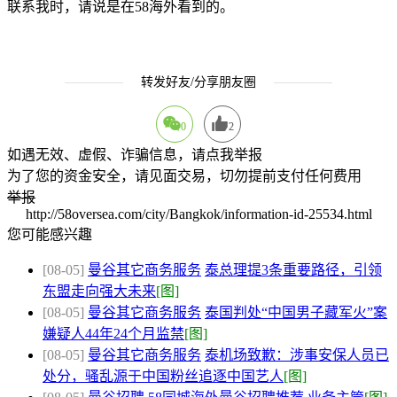
联系我时，请说是在58海外看到的。
转发好友/分享朋友圈
0
2
如遇无效、虚假、诈骗信息，请点我举报
为了您的资金安全，请见面交易，切勿提前支付任何费用
举报
http://58oversea.com/city/Bangkok/information-id-25534.html
您可能感兴趣
[08-05]
曼谷其它商务服务
泰总理提3条重要路径，引领
东盟走向强大未来
[图]
[08-05]
曼谷其它商务服务
泰国判处“中国男子藏军火”案
嫌疑人44年24个月监禁
[图]
[08-05]
曼谷其它商务服务
泰机场致歉：涉事安保人员已
处分，骚乱源于中国粉丝追逐中国艺人
[图]