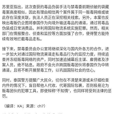
苏里亚指出，这次查获的毒品伪装手法与禁毒委前期侦破的袋藏
毒案高度相似，因此有理由相信两个案件属于同一贩毒网络或彼
此存在深度关联，执法人员正在深挖相关线索。另外，本案也反
映出毒贩仍企图将泰国作为向境外输送毒品的通道，通过将毒品
伪装成日常消费品，并利用国际物流系统实施犯罪。然而，相关
部门在情报整合、侦查和监控等方面加强了合作，使得警方能持
续有效地拦截毒品走私。
接下来，禁毒委员会办公室将继续深化与国内外各方的合作，进
一步加大对通过国际物流渠道走私毒品行为的监控力度，持续追
查并冻结贩毒网络的资产，同时加速追捕幕后主谋、雇佣者及涉
案人员，绝不姑息。政府不会允许跨国贩毒团伙将泰国作为中转
通道，且将不断开展禁毒工作，以巩固国际社会的信心。
同时，泰国警方提醒广大民众，切勿在不清楚来源或未仔细检查
内件的情况下，盲目帮他人代收、代寄国际包裹，否则极易沦为
贩毒团伙的犯罪工具，即使辩称“不知情”，也同样将受到法律的惩
罚。
（编译：KA；来源：ch7）