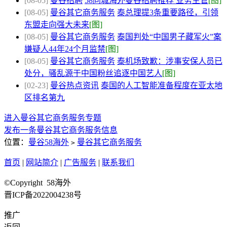
[08-05]
曼谷招聘
58同城海外曼谷招聘推荐 业务主管
[图]
[08-05]
曼谷其它商务服务
泰总理提3条重要路径，引领
东盟走向强大未来
[图]
[08-05]
曼谷其它商务服务
泰国判处“中国男子藏军火”案
嫌疑人44年24个月监禁
[图]
[08-05]
曼谷其它商务服务
泰机场致歉：涉事安保人员已
处分，骚乱源于中国粉丝追逐中国艺人
[图]
[02-23]
曼谷热点资讯
泰国的人工智能准备程度在亚太地
区排名第九
进入曼谷其它商务服务专题
发布一条曼谷其它商务服务信息
位置：
曼谷58海外
曼谷其它商务服务
>
首页
|
网站简介
|
广告服务
|
联系我们
©Copyright 58海外
晋ICP备2022004238号
推广