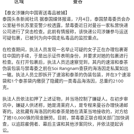
区域
曼谷
【泰女涉嫌向中国寄送毒品被捕】
泰国头条新闻社讯 据泰国媒体报道，7月4日，泰国禁毒委员会办
公室秘书长苏里亚警少校透露，禁毒委近日对曼谷一家私营快递
公司进行了突击检查。此前有情报称，该快递公司涉嫌参与运送
可疑包裹，已被列为向中国走私毒品的监控重点。
在检查期间，执法人员发现一名举止可疑的女子正在办理包裹寄
往中国的手续，于是出示证件表明身份，并要求对她的包裹进行
检查。在打开包裹后，执法人员迅速察觉到，其内的速溶和泰茶
伪装包装与禁毒委之前在Soi Rangnam查获的海洛因走私案如出
一辙。执法人员立即拆开了速溶和泰茶的伪装包装，并在3个速溶
袋和1个泰茶袋内缴获了隐藏的一类毒品海洛因，总重约2100
克。
执法人员依法扣押了上述证物，并当场控制了嫌疑人。在初步审
讯中，嫌疑人供述称，她是清莱府人，是专程来曼谷办理快递邮
寄的。这批藏有海洛因的和泰茶是她在清莱当地接收的，对方给
了她10,000铢的现金酬劳。目前，禁毒委正联合相关部门加快调
查，以追踪雇佣者、幕后主谋和其他涉案同伙，并依法提起诉
讼。