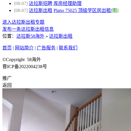
[08-07]
达拉斯招聘
库房经理助理
[08-07]
达拉斯出租
Plano 75025 顶级学区房出租
[图]
进入达拉斯出租专题
发布一条达拉斯出租信息
位置：
达拉斯58海外
达拉斯出租
>
首页
|
网站简介
|
广告服务
|
联系我们
©Copyright 58海外
晋ICP备2022004238号
推广
返回