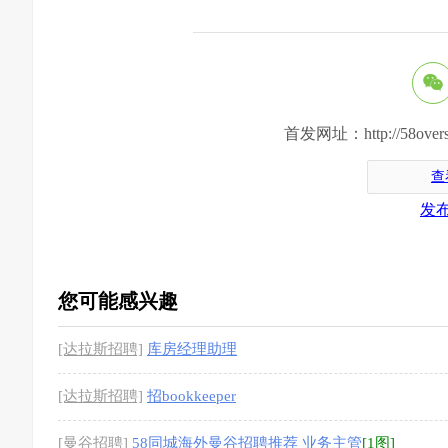
首发网址：http://58oversea.c
查
发
您可能感兴趣
[达拉斯招聘]
库房经理助理
[达拉斯招聘]
招bookkeeper
[曼谷招聘]
58同城海外曼谷招聘推荐 业务主管
[1图]