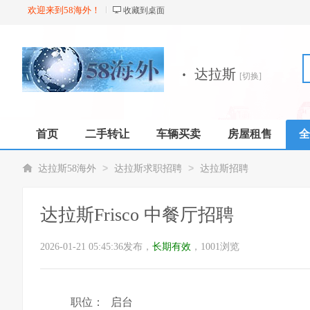
欢迎来到58海外！
收藏到桌面
·
达拉斯
[切换]
首页
二手转让
车辆买卖
房屋租售
全
店铺
>
>
达拉斯58海外
达拉斯求职招聘
达拉斯招聘
达拉斯Frisco 中餐厅招聘
2026-01-21 05:45:36发布，
长期有效
，1001浏览
职位：
启台