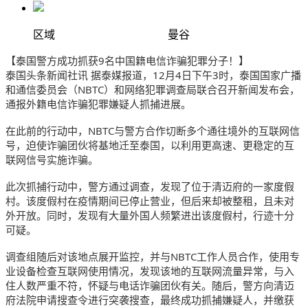
区域
曼谷
【泰国警方成功抓获9名中国籍电信诈骗犯罪分子！】
泰国头条新闻社讯 据泰媒报道，12月4日下午3时，泰国国家广播
和通信委员会（NBTC）和网络犯罪调查局联合召开新闻发布会，
通报外籍电信诈骗犯罪嫌疑人抓捕进展。
在此前的行动中，NBTC与警方合作切断多个通往境外的互联网信
号，迫使诈骗团伙将基地迁至泰国，以利用更高速、更稳定的互
联网信号实施诈骗。
此次抓捕行动中，警方通过调查，发现了位于清迈府的一家度假
村。该度假村在疫情期间已停止营业，但后来却被整租，且未对
外开放。同时，发现有大量外国人频繁进出该度假村，行迹十分
可疑。
调查组随后对该地点展开监控，并与NBTC工作人员合作，使用专
业设备检查互联网使用情况，发现该地的互联网流量异常，与入
住人数严重不符，怀疑与电话诈骗团伙有关。随后，警方向清迈
府法院申请搜查令进行突袭搜查，最终成功抓捕嫌疑人，并缴获