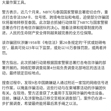
大量作案工具。
警方表示，近几个月来，NBTC与泰国国家警察总署密切合作，重
点打击非法SIM卡、信号塔、跨境电信站和电缆，迫使部分诈骗团
伙将基地转移至泰国。此次联合抓捕行动体现了NBTC与国家警察
总署合作打击电信诈骗团伙的决心。随着法律和规章制度的改
进，人民的生命财产安全得到越来越完善的全方位保障。
该诈骗团伙涉嫌1958年《电信法》第26条规定的“干扰或妨碍电
信”，最高可处以5年以下监禁，或处以10万泰铢罚款，或两者并
罚。
警方指出，此次抓捕行动是根据国家警察总署打击电信诈骗的部
署开展的。网络犯罪调查局第4分局负责调查北部地区的违法活
动，最终锁定目标地点。
搜查过程中，发现9名中国籍嫌疑人通过附近一家馆的网络信号进
行作案，以掩盖诈骗活动，这些行动与在柬埔寨活动的诈骗团伙
有关。在现场，警方还查获了大量用于互联网诈骗的电信设备。
目前，嫌疑人及涉案物品已移交至相关调查部门，案件仍在进一
步扩展调查，希望最终能将幕后黑手绳之以法。