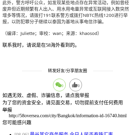
此外，警方呼吁公众，如发现某些地点存在异常活动，例如曾经
废弃但近期频繁有人出入、用水用电量异常或互联网接入数突然
增多等情况，请拨打191联系警方或拨打NBTC热线1200进行举
报，以防犯罪分子继续以泰国为基地从事电信诈骗。
（编译：Juliette；审校：wan；来源：khaosod）
联系我时，请说是在58海外看到的。
转发好友/分享朋友圈
0
0
如遇无效、虚假、诈骗信息，请点我举报
为了您的资金安全，请见面交易，切勿提前支付任何费用
举报
http://58oversea.com/city/Bangkok/information-id-16740.html
您可能感兴趣
[08-06]
曼谷其它商务服务
今日人民币泰铢汇率