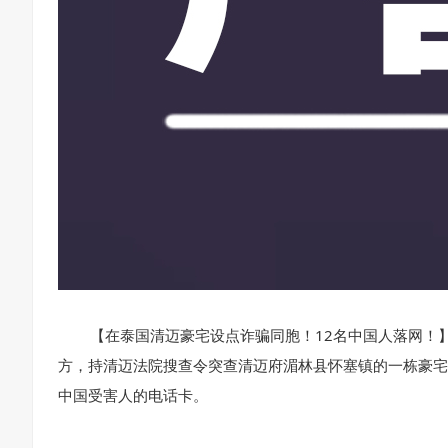
【在泰国清迈豪宅设点诈骗同胞！12名中国人落网！
方，持清迈法院搜查令突查清迈府湄林县怀塞镇的一栋豪宅
中国受害人的电话卡。