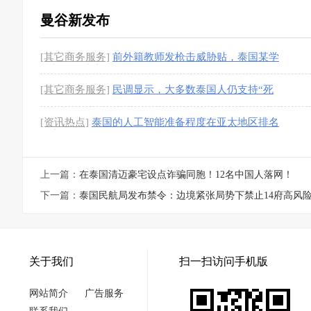
曼谷新发布
[其它商务服务]
前外籍教师发枪击威胁贴，泰国某学
校紧急改线上教学
[1图]
[其它商务服务]
民调显示，大多数泰国人仍支持“死
刑”
[1图]
[资讯热点]
泰国的人工智能准备程度在亚太地区排名
第九
上一篇：
在泰国清迈豪宅设点诈骗同胞！12名中国人落网！
下一篇：
泰国民航局发布禁令：边境紧张局势下禁止14府高风
关于我们
扫一扫访问手机版
网站简介
广告服务