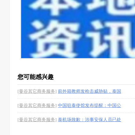
您可能感兴趣
[曼谷其它商务服务]
前外籍教师发枪击威胁贴，泰国
某学校紧急改线上教学
[1图]
[曼谷其它商务服务]
中国驻泰使馆发布提醒：中国公
民来泰参加文体活动需注意
[1图]
[曼谷其它商务服务]
泰机场致歉：涉事安保人员已处
分，骚乱源于中国粉丝追逐中国艺人
[1图]