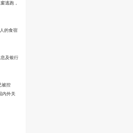
跳窗逃跑，
有人的食宿
信息及银行
已被控
国内外关