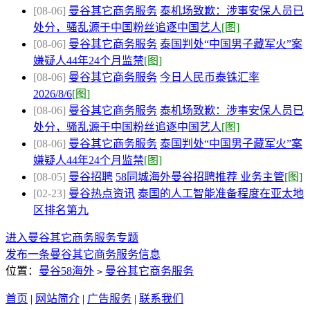
[08-06]
曼谷其它商务服务
泰机场致歉：涉事安保人员已
处分，骚乱源于中国粉丝追逐中国艺人
[图]
[08-06]
曼谷其它商务服务
泰国判处“中国男子藏军火”案
嫌疑人44年24个月监禁
[图]
[08-06]
曼谷其它商务服务
今日人民币泰铢汇率
2026/8/6
[图]
[08-06]
曼谷其它商务服务
泰机场致歉：涉事安保人员已
处分，骚乱源于中国粉丝追逐中国艺人
[图]
[08-06]
曼谷其它商务服务
泰国判处“中国男子藏军火”案
嫌疑人44年24个月监禁
[图]
[08-05]
曼谷招聘
58同城海外曼谷招聘推荐 业务主管
[图]
[02-23]
曼谷热点资讯
泰国的人工智能准备程度在亚太地
区排名第九
进入曼谷其它商务服务专题
发布一条曼谷其它商务服务信息
位置：
曼谷58海外
曼谷其它商务服务
>
首页
|
网站简介
|
广告服务
|
联系我们