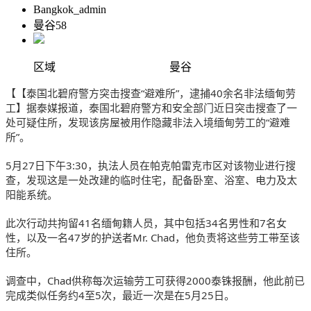
Bangkok_admin
曼谷58
区域
曼谷
【
【泰国北碧府警方突击搜查“避难所”，逮捕40余名非法缅甸劳
工】据泰媒报道，泰国北碧府警方和安全部门近日突击搜查了一
处可疑住所，发现该房屋被用作隐藏非法入境缅甸劳工的“避难
所”。
5月27日下午3:30，执法人员在帕克帕雷克市区对该物业进行搜
查，发现这是一处改建的临时住宅，配备卧室、浴室、电力及太
阳能系统。
此次行动共拘留41名缅甸籍人员，其中包括34名男性和7名女
性，以及一名47岁的护送者Mr. Chad，他负责将这些劳工带至该
住所。
调查中，Chad供称每次运输劳工可获得2000泰铢报酬，他此前已
完成类似任务约4至5次，最近一次是在5月25日。