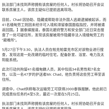
执法部门未找到声称拥有该房屋的任何人，村长将协助召开会议
联系房屋主人，该房主疑似已提前逃离现场。
目前，Chad 因协助、隐藏或帮助非法外国人逃避逮捕被起诉，而
41名缅甸劳工则因未经许可入境和滞留泰国面临指控，并将被遣
返回国。
】据泰媒报道，泰国北碧府警方和安全部门近日突击搜
查了一处可疑住所，发现该房屋被用作隐藏非法入境缅甸劳工的
“避难所”。
5月27日下午3:30，执法人员在帕克帕雷克市区对该物业进行搜
查，发现这是一处改建的临时住宅，配备卧室、浴室、电力及太
阳能系统。
此次行动共拘留41名缅甸籍人员，其中包括34名男性和7名女
性，以及一名47岁的护送者Mr. Chad，他负责将这些劳工带至该
住所。
调查中，Chad供称每次运输劳工可获得2000泰铢报酬，他此前已
完成类似任务约4至5次，最近一次是在5月25日。
执法部门未找到声称拥有该房屋的任何人，村长将协助召开会议
联系房屋主人，该房主疑似已提前逃离现场。