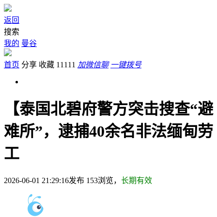
返回
搜索
我的
曼谷
首页
分享
收藏
11111
加微信聊
一键拨号
【泰国北碧府警方突击搜查“避
难所”，逮捕40余名非法缅甸劳
工
2026-06-01 21:29:16发布
153
浏览，
长期有效