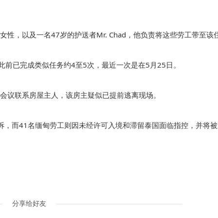
性，以及一名47岁的护送者Mr. Chad，他负责将这些劳工带至该
他此前已完成类似任务约4至5次，最近一次是在5月25日。
会议联系房屋主人，该房主疑似已提前逃离现场。
起诉，而41名缅甸劳工则因未经许可入境和滞留泰国面临指控，并将
分享给好友