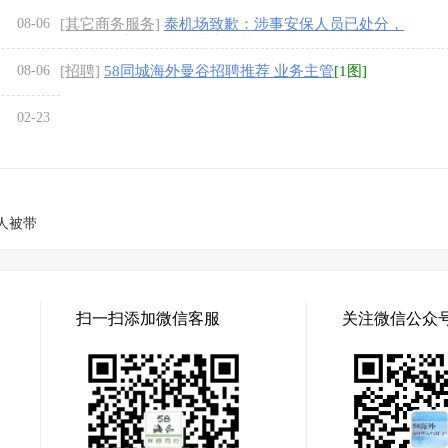
08-06
[其它商务服务]
泰机场致歉：涉事安保人员已处分，
骚乱源于中国粉丝追逐中国艺人
[1图]
08-06
[招聘]
58同城海外曼谷招聘推荐 业务主管
[1图]
02-23
人被带
扫一扫添加微信客服
关注微信公众