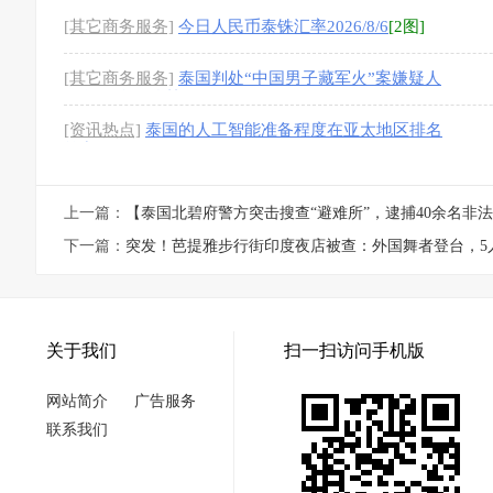
[其它商务服务]
今日人民币泰铢汇率2026/8/6
[2图]
[其它商务服务]
泰国判处“中国男子藏军火”案嫌疑人
44年24个月监禁
[1图]
[资讯热点]
泰国的人工智能准备程度在亚太地区排名
第九
上一篇：
【泰国北碧府警方突击搜查“避难所”，逮捕40余名非法
下一篇：
突发！芭提雅步行街印度夜店被查：外国舞者登台，5
关于我们
扫一扫访问手机版
网站简介
广告服务
联系我们