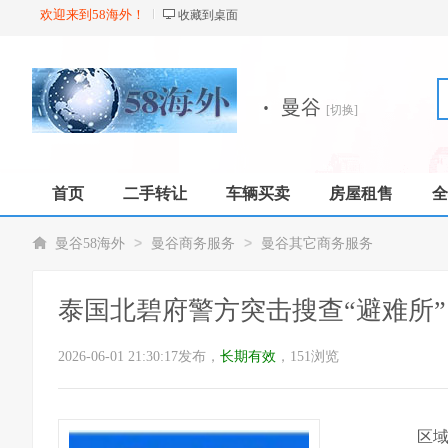
欢迎来到58海外！
收藏到桌面
·
曼谷
[切换]
首页
二手转让
车辆买卖
房屋租售
全
店铺
>
>
曼谷58海外
曼谷商务服务
曼谷其它商务服务
泰国北碧府警方突击搜查“避难所”
2026-06-01 21:30:17发布，
长期有效
，151浏览
区