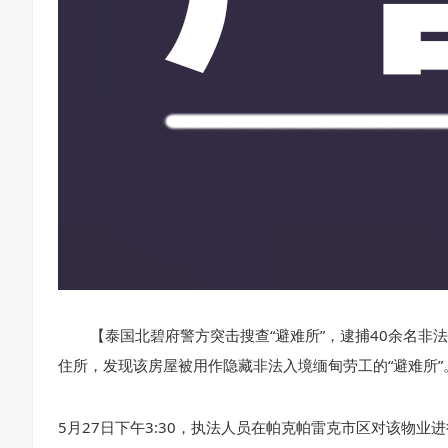
【泰国北碧府警方突击搜查“避难所”，逮捕40余名
住所，发现该房屋被用作隐藏非法入境缅甸劳工的“避难所”
5月27日下午3:30，执法人员在帕克帕雷克市区对该物