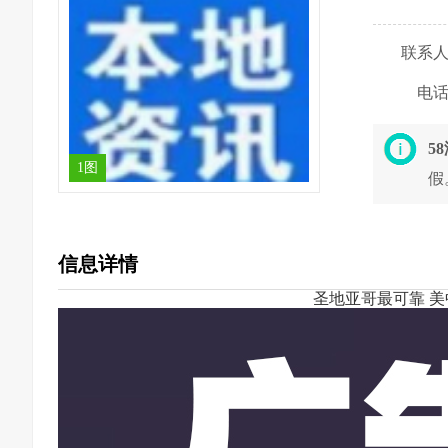
联系
电
5
1图
假
信息详情
圣地亚哥最可靠 美