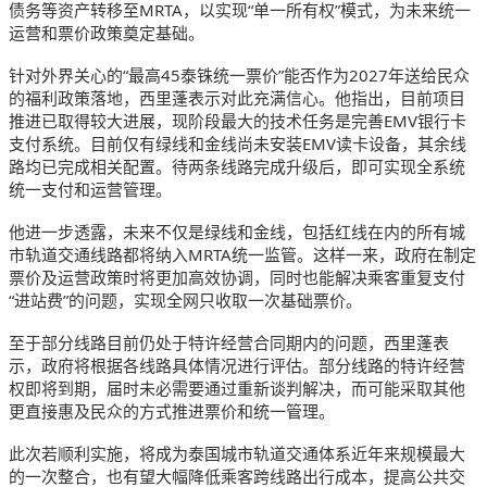
债务等资产转移至MRTA，以实现“单一所有权”模式，为未来统一
运营和票价政策奠定基础。
针对外界关心的“最高45泰铢统一票价”能否作为2027年送给民众
的福利政策落地，西里蓬表示对此充满信心。他指出，目前项目
推进已取得较大进展，现阶段最大的技术任务是完善EMV银行卡
支付系统。目前仅有绿线和金线尚未安装EMV读卡设备，其余线
路均已完成相关配置。待两条线路完成升级后，即可实现全系统
统一支付和运营管理。
他进一步透露，未来不仅是绿线和金线，包括红线在内的所有城
市轨道交通线路都将纳入MRTA统一监管。这样一来，政府在制定
票价及运营政策时将更加高效协调，同时也能解决乘客重复支付
“进站费”的问题，实现全网只收取一次基础票价。
至于部分线路目前仍处于特许经营合同期内的问题，西里蓬表
示，政府将根据各线路具体情况进行评估。部分线路的特许经营
权即将到期，届时未必需要通过重新谈判解决，而可能采取其他
更直接惠及民众的方式推进票价和统一管理。
此次若顺利实施，将成为泰国城市轨道交通体系近年来规模最大
的一次整合，也有望大幅降低乘客跨线路出行成本，提高公共交