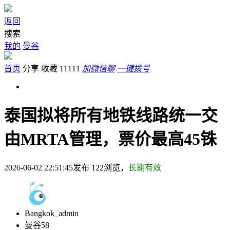
返回
搜索
我的
曼谷
首页
分享
收藏
11111
加微信聊
一键拨号
泰国拟将所有地铁线路统一交
由MRTA管理，票价最高45铢
2026-06-02 22:51:45发布
122
浏览，
长期有效
Bangkok_admin
曼谷58