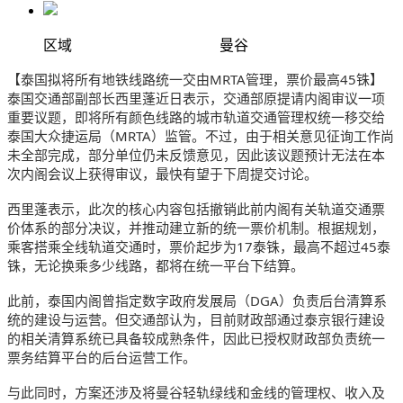
区域
曼谷
【泰国拟将所有地铁线路统一交由MRTA管理，票价最高45铢】
泰国交通部副部长西里蓬近日表示，交通部原提请内阁审议一项
重要议题，即将所有颜色线路的城市轨道交通管理权统一移交给
泰国大众捷运局（MRTA）监管。不过，由于相关意见征询工作尚
未全部完成，部分单位仍未反馈意见，因此该议题预计无法在本
次内阁会议上获得审议，最快有望于下周提交讨论。
西里蓬表示，此次的核心内容包括撤销此前内阁有关轨道交通票
价体系的部分决议，并推动建立新的统一票价机制。根据规划，
乘客搭乘全线轨道交通时，票价起步为17泰铢，最高不超过45泰
铢，无论换乘多少线路，都将在统一平台下结算。
此前，泰国内阁曾指定数字政府发展局（DGA）负责后台清算系
统的建设与运营。但交通部认为，目前财政部通过泰京银行建设
的相关清算系统已具备较成熟条件，因此已授权财政部负责统一
票务结算平台的后台运营工作。
与此同时，方案还涉及将曼谷轻轨绿线和金线的管理权、收入及