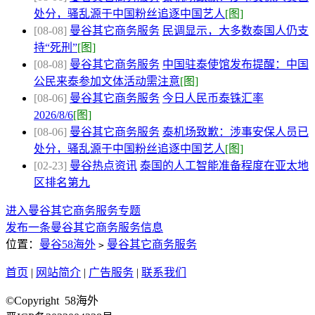
处分，骚乱源于中国粉丝追逐中国艺人
[图]
[08-08]
曼谷其它商务服务
民调显示，大多数泰国人仍支
持“死刑”
[图]
[08-08]
曼谷其它商务服务
中国驻泰使馆发布提醒：中国
公民来泰参加文体活动需注意
[图]
[08-06]
曼谷其它商务服务
今日人民币泰铢汇率
2026/8/6
[图]
[08-06]
曼谷其它商务服务
泰机场致歉：涉事安保人员已
处分，骚乱源于中国粉丝追逐中国艺人
[图]
[02-23]
曼谷热点资讯
泰国的人工智能准备程度在亚太地
区排名第九
进入曼谷其它商务服务专题
发布一条曼谷其它商务服务信息
位置：
曼谷58海外
曼谷其它商务服务
>
首页
|
网站简介
|
广告服务
|
联系我们
©Copyright 58海外