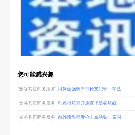
您可能感兴趣
[曼谷其它商务服务]
阿努廷强调严打枪支犯罪，非法
枪支一律查扣
[1图]
[曼谷其它商务服务]
利雅得航空开通直飞曼谷航线，
9月正式启航！每周3班
[1图]
[曼谷其它商务服务]
前外籍教师发枪击威胁贴，泰国
某学校紧急改线上教学
[1图]