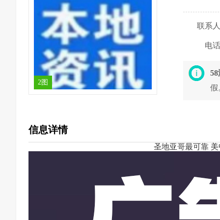
联系
电
5
2图
假
信息详情
圣地亚哥最可靠 美