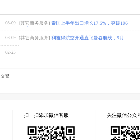
08-09
[其它商务服务]
泰国上半年出口增长17.6%，突破196
7亿美元
[1图]
08-09
[其它商务服务]
利雅得航空开通直飞曼谷航线，9月
正式启航！每周3班
[1图]
02-23
，交警
扫一扫添加微信客服
关注微信公众