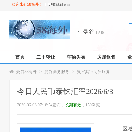
欢迎来到58海外！
收藏到桌面
·
曼谷
[切换]
首页
二手转让
车辆买卖
房屋租售
全
店铺
>
>
曼谷58海外
曼谷商务服务
曼谷其它商务服务
今日人民币泰铢汇率2026/6/3
2026-06-03 07:18:54发布，
长期有效
，150浏览
区