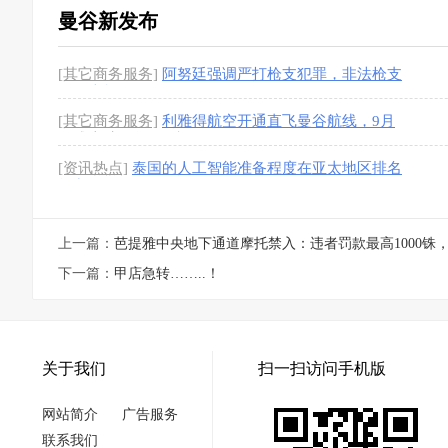
曼谷新发布
[其它商务服务]
阿努廷强调严打枪支犯罪，非法枪支
一律查扣
[1图]
[其它商务服务]
利雅得航空开通直飞曼谷航线，9月
正式启航！每周3班
[1图]
[资讯热点]
泰国的人工智能准备程度在亚太地区排名
第九
上一篇：
芭提雅中央地下通道摩托禁入：违者罚款最高1000铢
下一篇：
甲店急转……..！
关于我们
扫一扫访问手机版
网站简介
广告服务
联系我们