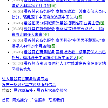
嫌疑人44年24个月监禁
[图]
[08-05]
曼谷其它商务服务
泰机场致歉：涉事安保人员已
处分，骚乱源于中国粉丝追逐中国艺人
[图]
[08-05]
曼谷招聘
58同城海外曼谷招聘推荐 业务主管
[图]
[08-05]
曼谷其它商务服务
泰总理提3条重要路径，引领
东盟走向强大未来
[图]
[08-05]
曼谷其它商务服务
泰国判处“中国男子藏军火”案
嫌疑人44年24个月监禁
[图]
[08-05]
曼谷其它商务服务
泰机场致歉：涉事安保人员已
处分，骚乱源于中国粉丝追逐中国艺人
[图]
[02-23]
曼谷热点资讯
泰国的人工智能准备程度在亚太地
区排名第九
进入曼谷其它商务服务专题
发布一条曼谷其它商务服务信息
位置：
曼谷58海外
曼谷其它商务服务
>
首页
|
网站简介
|
广告服务
|
联系我们