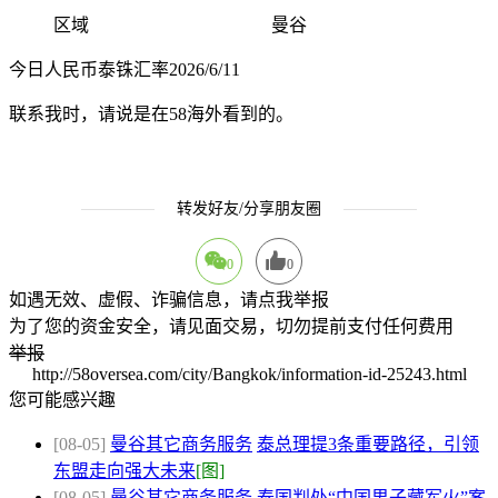
区域
曼谷
今日人民币泰铢汇率2026/6/11
联系我时，请说是在58海外看到的。
转发好友/分享朋友圈
0
0
如遇无效、虚假、诈骗信息，请点我举报
为了您的资金安全，请见面交易，切勿提前支付任何费用
举报
http://58oversea.com/city/Bangkok/information-id-25243.html
您可能感兴趣
[08-05]
曼谷其它商务服务
泰总理提3条重要路径，引领
东盟走向强大未来
[图]
[08-05]
曼谷其它商务服务
泰国判处“中国男子藏军火”案