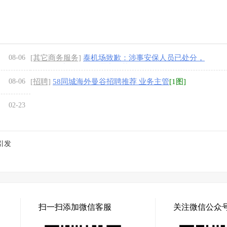
08-06
[其它商务服务]
泰机场致歉：涉事安保人员已处分，
骚乱源于中国粉丝追逐中国艺人
[1图]
08-06
[招聘]
58同城海外曼谷招聘推荐 业务主管
[1图]
02-23
引发
扫一扫添加微信客服
关注微信公众