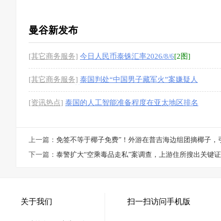
曼谷新发布
[其它商务服务]
今日人民币泰铢汇率2026/8/6
[2图]
[其它商务服务]
泰国判处“中国男子藏军火”案嫌疑人
44年24个月监禁
[1图]
[资讯热点]
泰国的人工智能准备程度在亚太地区排名
第九
上一篇：
免签不等于椰子免费”！外游在普吉海边组团摘椰子，
下一篇：
泰警扩大“空乘毒品走私”案调查，上游住所搜出关键证
关于我们
扫一扫访问手机版