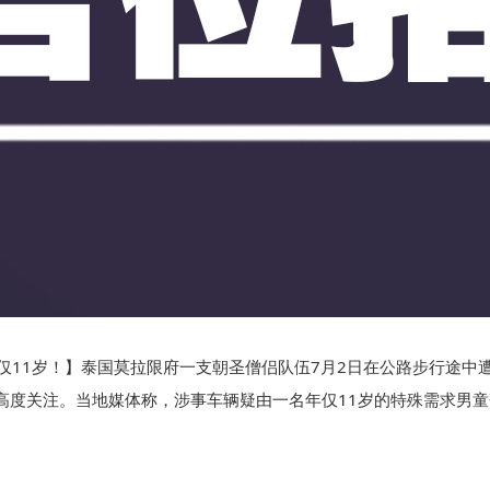
仅11岁！】泰国莫拉限府一支朝圣僧侣队伍7月2日在公路步行途中
高度关注。当地媒体称，涉事车辆疑由一名年仅11岁的特殊需求男