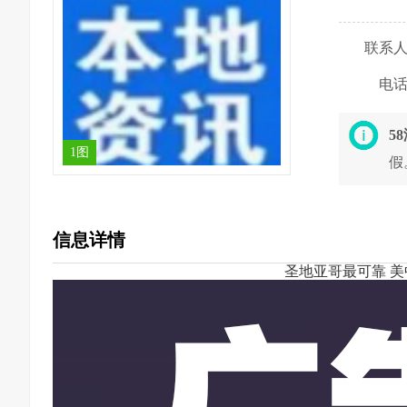
联系
电
5
1图
假
信息详情
圣地亚哥最可靠 美