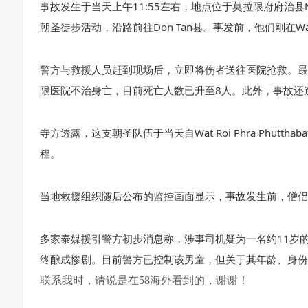
事故发生于当天上午11:55左右，地点位于莫拉限府府治县Na 
朝圣徒步活动，沿路前往Don Tan县。事发前，他们刚在Wat Roi
警方与救援人员赶到现场后，立即将伤者送往医院抢救。最
限医院不治身亡，目前死亡人数已升至8人。此外，事故还
寺方透露，这支朝圣队伍于当天自Wat Roi Phra Phuttha
程。
当地救援组织随后公布的监控画面显示，事故发生前，僧侣
多家泰媒援引警方初步消息称，涉事司机疑为一名约11岁
终酿成惨剧。目前警方已控制该男童，但关于其年龄、身份
联系我时，请说是在58海外看到的，谢谢！