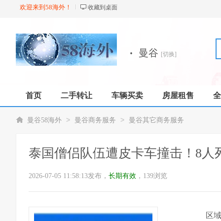
欢迎来到58海外！
收藏到桌面
·
曼谷
[切换]
首页
二手转让
车辆买卖
房屋租售
全
店铺
>
>
曼谷58海外
曼谷商务服务
曼谷其它商务服务
泰国僧侣队伍遭皮卡车撞击！8人
2026-07-05 11:58:13发布，
长期有效
，139浏览
区