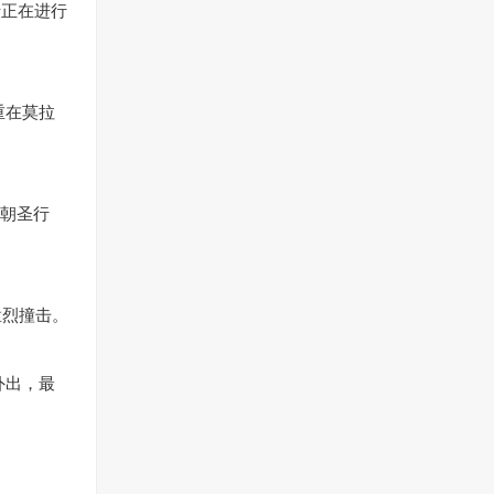
士正在进行
。
重在莫拉
完成朝圣行
猛烈撞击。
外出，最