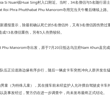
Si Nuan镇Huai Sing村入口附近。当时，34名僧侣与5名随行居
 Phra Phutthabat Phu Manorom寺用完当天午餐后继续上路
新通报显示，除最初确认死亡的5名僧侣外，又有3名僧侣因伤势过
造成13名僧侣重伤，另有5人伤势较轻。
bat Phu Manorom寺出发，原于7月20日抵达乌汶府Nam Khun县
队伍正沿道路边缘有序步行，随后一辆皮卡车突然冲向人群并发生
的男童（为特殊儿童），其在撞车前未经监护人允许擅自驾驶皮卡车
以及事发经过，警方仍在进一步调查中，尚未发布最终正式结论。