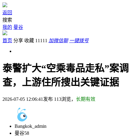
返回
搜索
我的
曼谷
首页
分享
收藏
11111
加微信聊
一键拨号
泰警扩大“空乘毒品走私”案调
查，上游住所搜出关键证据
2026-07-05 12:06:41发布
113
浏览，
长期有效
Bangkok_admin
曼谷58