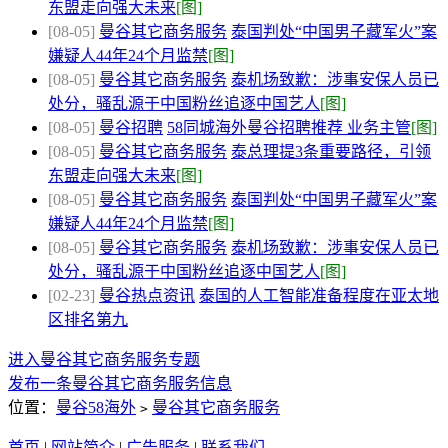
东盟走向强大未来
[图]
[08-05]
曼谷其它商务服务
泰国判处“中国男子藏军火”案
嫌疑人44年24个月监禁
[图]
[08-05]
曼谷其它商务服务
泰机场致歉：涉事安保人员已
处分，骚乱源于中国粉丝追逐中国艺人
[图]
[08-05]
曼谷招聘
58同城海外曼谷招聘推荐 业务主管
[图]
[08-05]
曼谷其它商务服务
泰总理提3条重要路径，引领
东盟走向强大未来
[图]
[08-05]
曼谷其它商务服务
泰国判处“中国男子藏军火”案
嫌疑人44年24个月监禁
[图]
[08-05]
曼谷其它商务服务
泰机场致歉：涉事安保人员已
处分，骚乱源于中国粉丝追逐中国艺人
[图]
[02-23]
曼谷热点资讯
泰国的人工智能准备程度在亚太地
区排名第九
进入曼谷其它商务服务专题
发布一条曼谷其它商务服务信息
位置：
曼谷58海外
曼谷其它商务服务
>
首页
|
网站简介
|
广告服务
|
联系我们