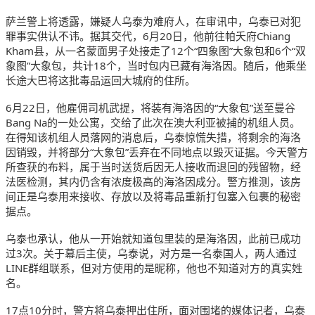
萨兰警上将透露，嫌疑人乌泰为难府人，在审讯中，乌泰已对犯
罪事实供认不讳。据其交代，6月20日，他前往帕夭府Chiang 
Kham县，从一名蒙面男子处接走了12个“四象图”大象包和6个“双
象图”大象包，共计18个，当时包内已藏有海洛因。随后，他乘坐
长途大巴将这批毒品运回大城府的住所。
6月22日，他雇佣司机武提，将装有海洛因的“大象包”送至曼谷
Bang Na的一处公寓，交给了此次在澳大利亚被捕的机组人员。
在得知该机组人员落网的消息后，乌泰惊慌失措，将剩余的海洛
因销毁，并将部分“大象包”丢弃在不同地点以毁灭证据。今天警方
所查获的布料，属于当时送货后因无人接收而退回的残留物，经
法医检测，其内仍含有浓度极高的海洛因成分。警方推测，该房
间正是乌泰用来接收、存放以及将毒品重新打包塞入包裹的秘密
据点。
乌泰也承认，他从一开始就知道包里装的是海洛因，此前已成功
过3次。关于幕后主使，乌泰说，对方是一名泰国人，两人通过
LINE群组联系，但对方使用的是昵称，他也不知道对方的真实姓
名。
17点10分时，警方将乌泰押出住所，面对围堵的媒体记者，乌泰