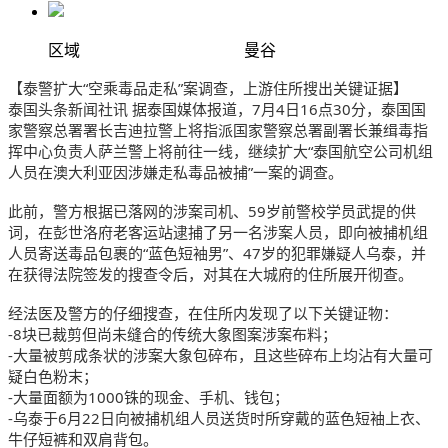
区域
曼谷
【泰警扩大“空乘毒品走私”案调查，上游住所搜出关键证据】
泰国头条新闻社讯 据泰国媒体报道，7月4日16点30分，泰国国
家警察总署署长吉迪拉警上将指派国家警察总署副署长兼缉毒指
挥中心负责人萨兰警上将前往一线，继续扩大“泰国航空公司机组
人员在澳大利亚因涉嫌走私毒品被捕”一案的调查。
此前，警方根据已落网的涉案司机、59岁前警校学员武提的供
词，在彭世洛府老客运站逮捕了另一名涉案人员，即向被捕机组
人员寄送毒品包裹的“蓝色短袖男”、47岁的犯罪嫌疑人乌泰，并
在获得法院签发的搜查令后，对其在大城府的住所展开彻查。
经法医及警方的仔细搜查，在住所内发现了以下关键证物：
-8块已裁剪但尚未缝合的传统大象图案涉案布料；
-大量被剪成条状的涉案大象包碎布，且这些碎布上均沾有大量可
疑白色粉末；
-大量面额为1000铢的现金、手机、钱包；
-乌泰于6月22日向被捕机组人员送货时所穿戴的蓝色短袖上衣、
牛仔短裤和双肩背包。