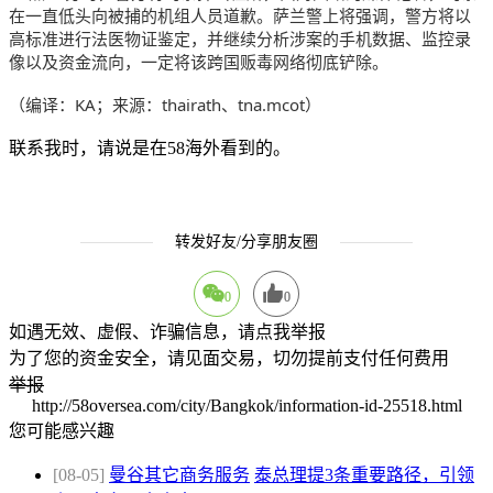
在一直低头向被捕的机组人员道歉。萨兰警上将强调，警方将以
高标准进行法医物证鉴定，并继续分析涉案的手机数据、监控录
像以及资金流向，一定将该跨国贩毒网络彻底铲除。
（编译：KA；来源：thairath、tna.mcot）
联系我时，请说是在58海外看到的。
转发好友/分享朋友圈
0
0
如遇无效、虚假、诈骗信息，请点我举报
为了您的资金安全，请见面交易，切勿提前支付任何费用
举报
http://58oversea.com/city/Bangkok/information-id-25518.html
您可能感兴趣
[08-05]
曼谷其它商务服务
泰总理提3条重要路径，引领