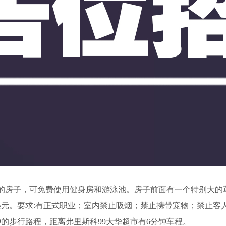
的房子，可免费使用健身房和游泳池。房子前面有一个特别大的
美元。要求:有正式职业；室内禁止吸烟；禁止携带宠物；禁止客
的步行路程，距离弗里斯科99大华超市有6分钟车程。