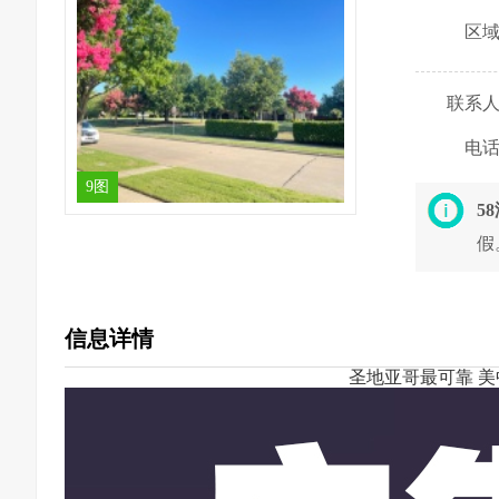
区
联系
电
9图
5
假
信息详情
圣地亚哥最可靠 美