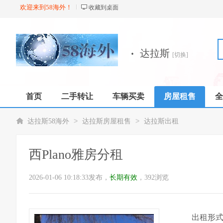
欢迎来到58海外！
收藏到桌面
·
达拉斯
[切换]
首页
二手转让
车辆买卖
房屋租售
全
店铺
>
>
达拉斯58海外
达拉斯房屋租售
达拉斯出租
西Plano雅房分租
2026-01-06 10:18:33发布，
长期有效
，392浏览
出租形