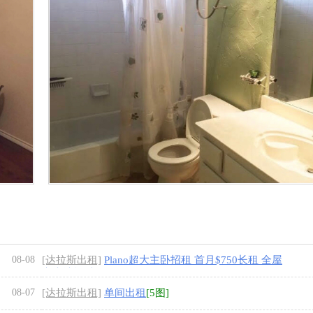
08-08
[达拉斯出租]
Plano超大主卧招租 首月$750长租 全屋
实木地板 光纤
[5图]
08-07
[达拉斯出租]
单间出租
[5图]