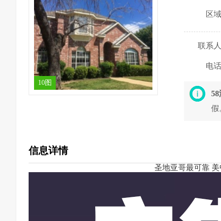
区
联系
电
10图
5
假
信息详情
圣地亚哥最可靠 美