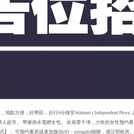
，好學區，步行6分鐘至Walmart ( Independent Pkwy
百加/99大華等華人超市。 帶傢俱水電網全包。 欢迎爱干净，少炊的女性预约
【联系方式】： 可预约看房或者加微信(ID：perngjih)细聊，请注明租房