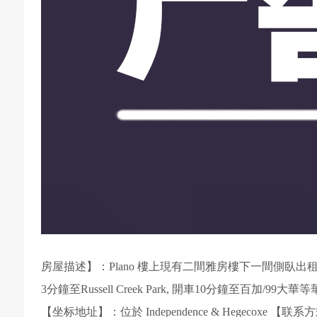
房屋描述】：Plano 樓上現有二間雅房樓下一間側臥出租，地點方便
3分鐘至Russell Creek Park, 開車10分鐘至
【坐标地址】：位於 Independence & Hegecoxe 