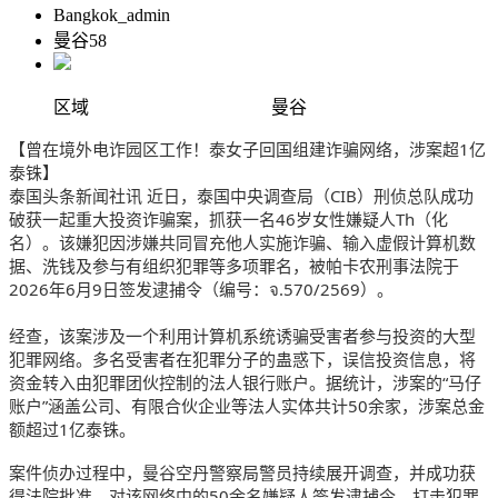
Bangkok_admin
曼谷58
区域
曼谷
【曾在境外电诈园区工作！泰女子回国组建诈骗网络，涉案超1亿
泰铢】
泰国头条新闻社讯 近日，泰国中央调查局（CIB）刑侦总队成功
破获一起重大投资诈骗案，抓获一名46岁女性嫌疑人Th（化
名）。该嫌犯因涉嫌共同冒充他人实施诈骗、输入虚假计算机数
据、洗钱及参与有组织犯罪等多项罪名，被帕卡农刑事法院于
2026年6月9日签发逮捕令（编号：จ.570/2569）。
经查，该案涉及一个利用计算机系统诱骗受害者参与投资的大型
犯罪网络。多名受害者在犯罪分子的蛊惑下，误信投资信息，将
资金转入由犯罪团伙控制的法人银行账户。据统计，涉案的“马仔
账户”涵盖公司、有限合伙企业等法人实体共计50余家，涉案总金
额超过1亿泰铢。
案件侦办过程中，曼谷空丹警察局警员持续展开调查，并成功获
得法院批准，对该网络中的50余名嫌疑人签发逮捕令。打击犯罪