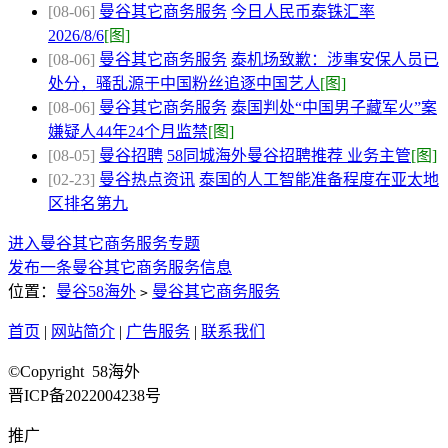
[08-06]
曼谷其它商务服务
今日人民币泰铢汇率
2026/8/6
[图]
[08-06]
曼谷其它商务服务
泰机场致歉：涉事安保人员已
处分，骚乱源于中国粉丝追逐中国艺人
[图]
[08-06]
曼谷其它商务服务
泰国判处“中国男子藏军火”案
嫌疑人44年24个月监禁
[图]
[08-05]
曼谷招聘
58同城海外曼谷招聘推荐 业务主管
[图]
[02-23]
曼谷热点资讯
泰国的人工智能准备程度在亚太地
区排名第九
进入曼谷其它商务服务专题
发布一条曼谷其它商务服务信息
位置：
曼谷58海外
曼谷其它商务服务
>
首页
|
网站简介
|
广告服务
|
联系我们
©Copyright 58海外
晋ICP备2022004238号
推广