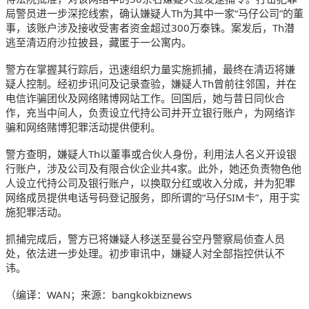
局警员进一步深挖线索，确认嫌疑人Th为其中一家“马仔公司”的董
事，该账户涉及接收受害者资金超过300万泰铢。案发后，Th潜
逃至清迈府沙拉披县，藏匿于一公寓内。
警方在掌握其行踪后，迅速组织力量实施抓捕，最终在清迈将嫌
疑人控制。经初步讯问及记录查验，嫌疑人Th曾前往邻国，并在
电信诈骗团伙及网络赌博网站工作。回国后，她与昔日同伙合
作，充当中间人，负责设立代持公司并开立银行账户，为网络诈
骗和网络赌博犯罪活动提供便利。
警方查明，嫌疑人Th以董事或合伙人身份，利用法人名义开设银
行账户，涉及公司及有限合伙企业共4家。此外，她还负责物色他
人设立代持公司及银行账户，以换取分红或收入分成，并为犯罪
网络成员提供电话号码登记服务，即所谓的“马仔SIM卡”，用于实
施犯罪活动。
抓捕完成后，警方已将嫌疑人移送至曼谷空丹警察局侦查人员
处，依法进一步处理。初步审讯中，嫌疑人对全部指控供认不
讳。
（编译：WAN；来源：bangkokbiznews